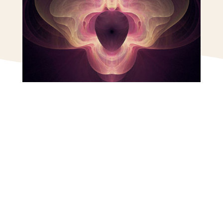
Quand: Samedi 24 juin
10h à 12h
Où: YOKI, rue Saint-
Maurice 4, 2000
Neuchâtel, derrière le
Temple du Bas