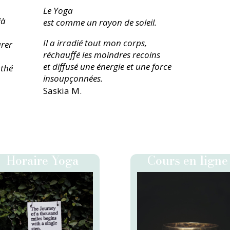
Le Yoga
jà
est comme un rayon de soleil.
Il a irradié tout mon corps,
urer
réchauffé les moindres recoins
et diffusé une énergie et une force
 thé
insoupçonnées.
Saskia M.
Horaire Yoga
Cours en ligne