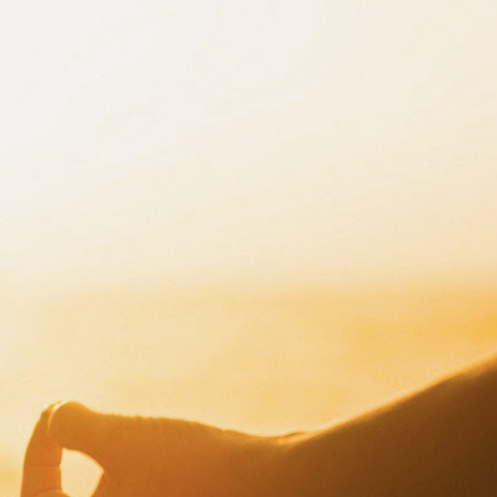
Durant une séance de Reiki, l’énergie univer
transmise en imposant les mains sur différe
patient. L’énergie universelle posséderait pa
propre », ce qui lui permettrait à la fois de 
patient en a besoin. Tout comme l’élève pen
praticien est libre de toute volonté, de tout
pensées, il laisse ses mains le guider, purif
à tous les niveaux de son être (physique, émo