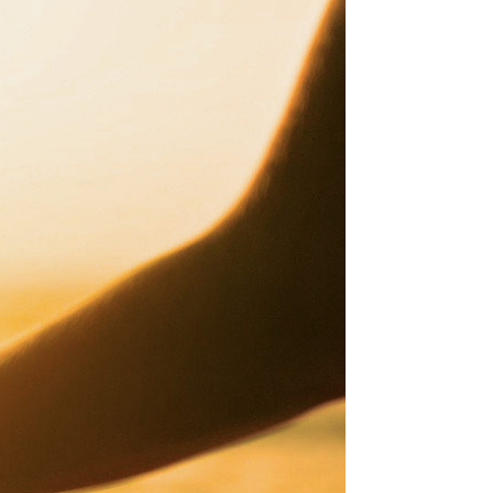
selle est canalisée et
ntes parties du corps du
r ailleurs son « intelligence
se diriger exactement là où le
dant la pratique du yoga, le
e intention. Vidé de toutes
iant et harmonisant le patient
tionnel, mental et spirituel).